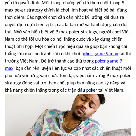
yếu tố quyết định. Một trong những yếu tố then chốt trong 9
max poker strategy chính là chơi linh hoạt và biết bỏ bài đúng
thời điểm. Các người chơi cần cân nhắc kỹ lưỡng khi đưa ra
quyết định dựa trên vị trí, các lá bài mở và hành động của đối
thủ. Nhờ vào hiểu biết về 9 max poker strategy, người chơi Việt
Nam có thể tối ưu hóa cơ hội thắng cuộc và xây dựng chiến
thuật phù hợp. Một chiến lược hiệu quả sẽ giúp bạn không chỉ
thắng lớn mà còn tránh rủi ro khi chơi
poker game 9 max
tại thị
trường Việt Nam. Để trở thành cao thủ trong
poker game 9
max
, bạn cần rèn luyện liên tục và cập nhật các chiến thuật mới
phù hợp với từng ván chơi. Tóm lại, việc nắm vững 9 max poker
strategy đóng vai trò then chốt giúp bạn nâng cao kỹ năng và
khả năng chiến thắng trong các trận đấu poker tại Việt Nam.