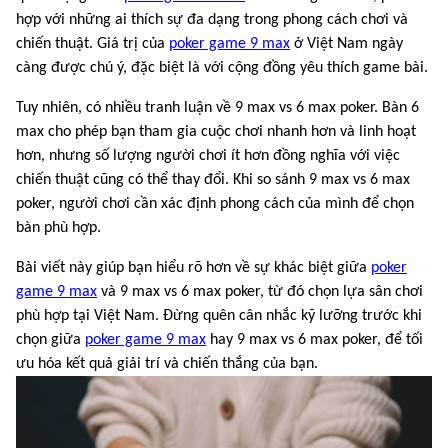
hợp với những ai thích sự đa dạng trong phong cách chơi và
chiến thuật. Giá trị của
poker game 9 max
ở Việt Nam ngày
càng được chú ý, đặc biệt là với cộng đồng yêu thích game bài.
Tuy nhiên, có nhiều tranh luận về 9 max vs 6 max poker. Bàn 6
max cho phép bạn tham gia cuộc chơi nhanh hơn và linh hoạt
hơn, nhưng số lượng người chơi ít hơn đồng nghĩa với việc
chiến thuật cũng có thể thay đổi. Khi so sánh 9 max vs 6 max
poker, người chơi cần xác định phong cách của mình để chọn
bàn phù hợp.
Bài viết này giúp bạn hiểu rõ hơn về sự khác biệt giữa
poker
game 9 max
và 9 max vs 6 max poker, từ đó chọn lựa sân chơi
phù hợp tại Việt Nam. Đừng quên cân nhắc kỹ lưỡng trước khi
chọn giữa
poker game 9 max
hay 9 max vs 6 max poker, để tối
ưu hóa kết quả giải trí và chiến thắng của bạn.