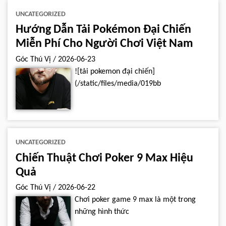
UNCATEGORIZED
Hướng Dẫn Tải Pokémon Đại Chiến
Miễn Phí Cho Người Chơi Việt Nam
Góc Thú Vị
/
2026-06-23
![tải pokemon đại chiến]
(/static/files/media/019bb
UNCATEGORIZED
Chiến Thuật Chơi Poker 9 Max Hiệu
Quả
Góc Thú Vị
/
2026-06-22
Chơi poker game 9 max là một trong
những hình thức