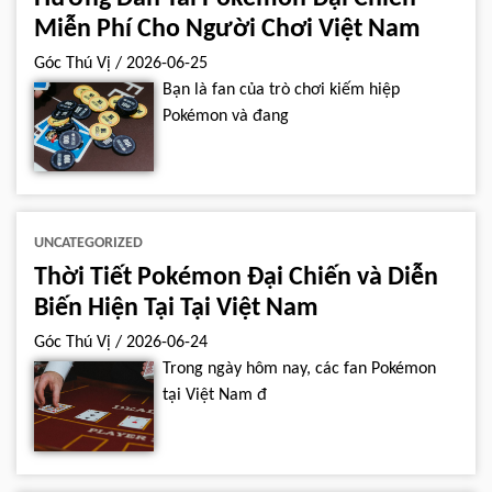
Miễn Phí Cho Người Chơi Việt Nam
Góc Thú Vị
/
2026-06-25
Bạn là fan của trò chơi kiếm hiệp
Pokémon và đang
UNCATEGORIZED
Thời Tiết Pokémon Đại Chiến và Diễn
Biến Hiện Tại Tại Việt Nam
Góc Thú Vị
/
2026-06-24
Trong ngày hôm nay, các fan Pokémon
tại Việt Nam đ