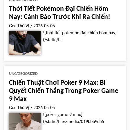
UNCATEGORIZED
Thời Tiết Pokémon Đại Chiến Hôm
Nay: Cảnh Báo Trước Khi Ra Chiến!
Góc Thú Vị
/
2026-05-06
![thời tiết pokemon đại chiến hôm nay]
(/static/fil
UNCATEGORIZED
Chiến Thuật Chơi Poker 9 Max: Bí
Quyết Chiến Thắng Trong Poker Game
9 Max
Góc Thú Vị
/
2026-05-05
![poker game 9 max]
(/static/files/media/019bbb9d55