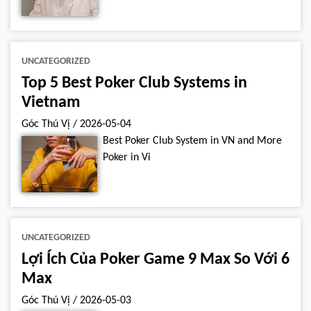
UNCATEGORIZED
Top 5 Best Poker Club Systems in
Vietnam
Góc Thú Vị
/
2026-05-04
Best Poker Club System in VN and More
Poker in Vi
UNCATEGORIZED
Lợi Ích Của Poker Game 9 Max So Với 6
Max
Góc Thú Vị
/
2026-05-03