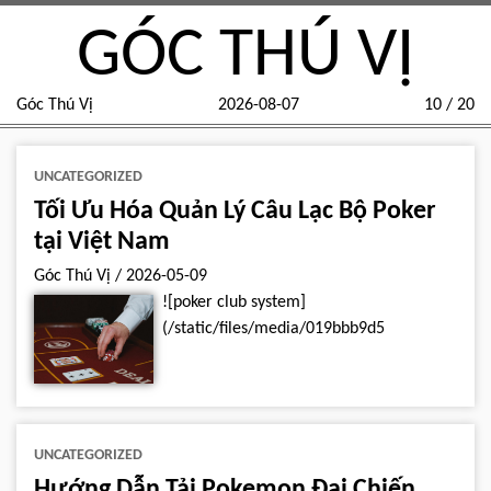
GÓC THÚ VỊ
Góc Thú Vị
2026-08-07
10 / 20
UNCATEGORIZED
Tối Ưu Hóa Quản Lý Câu Lạc Bộ Poker
tại Việt Nam
Góc Thú Vị
/
2026-05-09
![poker club system]
(/static/files/media/019bbb9d5
UNCATEGORIZED
Hướng Dẫn Tải Pokemon Đại Chiến