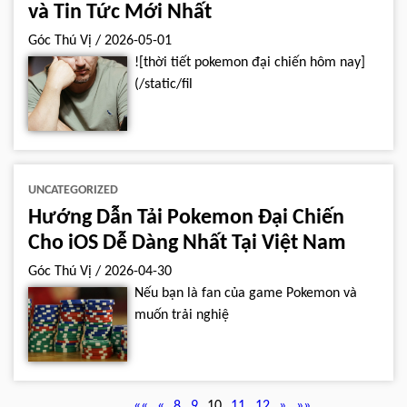
và Tin Tức Mới Nhất
Góc Thú Vị
/
2026-05-01
![thời tiết pokemon đại chiến hôm nay]
(/static/fil
UNCATEGORIZED
Hướng Dẫn Tải Pokemon Đại Chiến
Cho iOS Dễ Dàng Nhất Tại Việt Nam
Góc Thú Vị
/
2026-04-30
Nếu bạn là fan của game Pokemon và
muốn trải nghiệ
««
«
8
9
10
11
12
»
»»